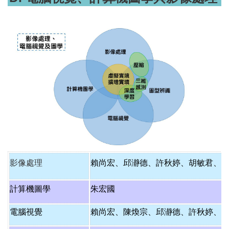
影像處理
賴尚宏
、
邱瀞德
、
許秋婷
、
胡敏君
、
計算機圖學
朱宏國
電腦視覺
賴尚宏
、
陳煥宗
、
邱瀞德
、
許秋婷
、