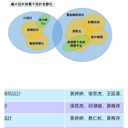
腦輔助設計
黃婷婷
、
張世杰
、
王廷基
、
設計
張世杰
、
邱瀞德
、
黃稚存
構設計
黃婷婷
、
蔡仁松
、
黃稚存