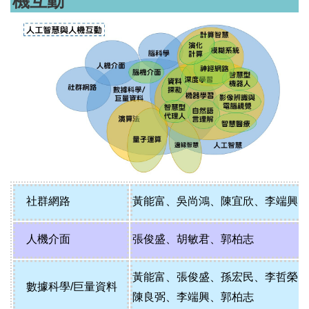
機互動
社群網路
黃能富
、
吳尚鴻
、
陳宜欣
、
李端興
人機介面
張俊盛
、
胡敏君
、
郭柏志
黃能富
、
張俊盛
、
孫宏民
、
李哲榮
數據科學/巨量資料
陳良弼
、
李端興
、
郭柏志