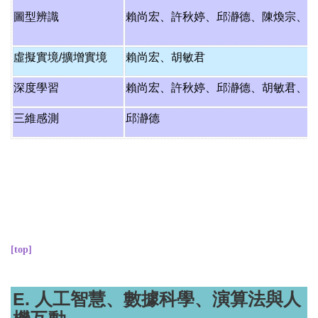
圖型辨識
賴尚宏
、
許秋婷
、
邱瀞德
、
陳煥宗
、
虛擬實境/擴增實境
賴尚宏
、
胡敏君
深度學習
賴尚宏、許秋婷、邱瀞德、胡敏君、
三維感測
邱瀞德
[top]
E. 人工智慧、數據科學、演算法與人