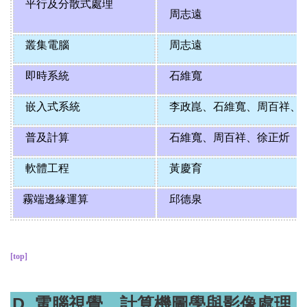
平行及分散式處理
周志遠
叢集電腦
周志遠
即時系統
石維寬
嵌入式系統
李政崑
、
石維寬
、
周百祥
、
普及計算
石維寬
、
周百祥
、
徐正炘
軟體工程
黃慶育
霧端邊緣運算
邱德泉
[top]
D. 電腦視覺、計算機圖學與影像處理