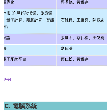
腦視覺化
邱瀞德
、
黃稚存
興技術 (次世代記憶體、微流體
片、量子計算、類腦計算、智能
石維寬
、
王俊堯
、
陳耘志
網等)
計驗證
張世杰
、
蔡仁松
、
王俊堯
算法
麥偉基
擬電子系統平台
蔡仁松
、
黃稚存
[top]
C. 電腦系統