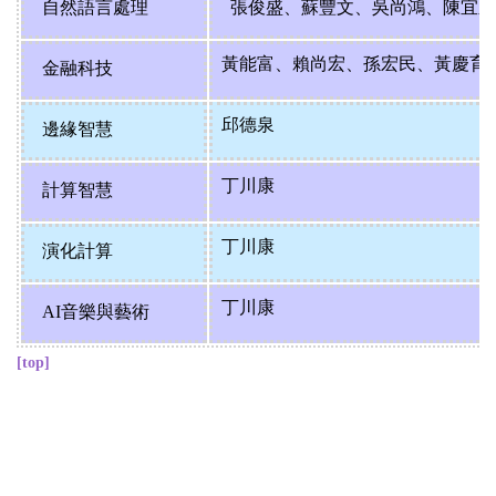
自然語言處理
張俊盛
、
蘇豐文
、
吳尚鴻
、
陳宜
黃能富
、
賴尚宏
、
孫宏民
、
黃慶育
金融科技
邱德泉
邊緣智慧
丁川康
計算智慧
丁川康
演化計算
丁川康
AI
音樂與藝術
[top]