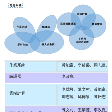
作業系統
黃能富
、
李哲榮
、
周志遠
、
編譯器
李政崑
李端興
、
陳文村
、
黃能富
、
雲端計算
周志遠
、
邱德泉
、
陳耘志
陳文村
、
王炳豐
、
李政崑
、