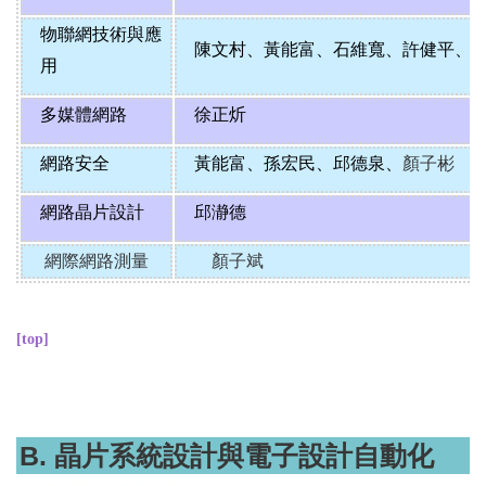
物聯網技術與應
陳文村
、
黃能富
、
石維寬
、
許健平
、
用
多媒體網路
徐正炘
網路安全
黃能富
、
孫宏民
、
邱德泉
、
顏子彬
網路晶片設計
邱瀞德
網際網路測量
顏子斌
[top]
B. 晶片系統設計與電子設計自動化