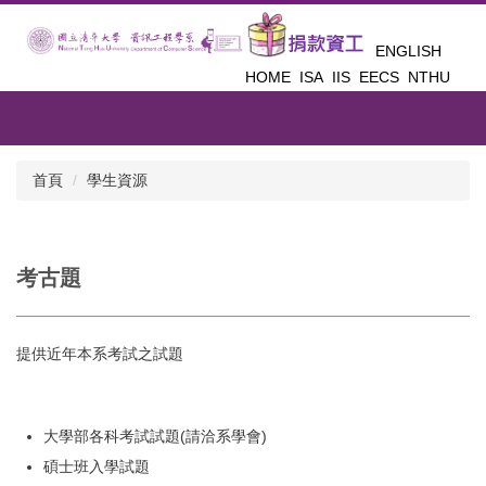
跳
到
ENGLISH
主
HOME
ISA
IIS
EECS
NTHU
要
內
容
區
首頁
學生資源
考古題
提供近年本系考試之試題
大學部各科考試試題(請洽系學會)
碩士班入學試題