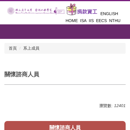
跳
到
ENGLISH
主
HOME
ISA
IIS
EECS
NTHU
要
內
容
區
首頁
系上成員
關懷諮商人員
瀏覽數:
12401
關懷諮商人員