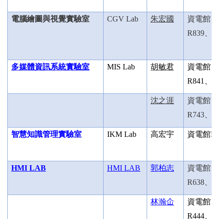
電腦繪圖與視覺實驗室
CGV Lab
朱宏國
資電館
R839
、
8
多媒體資訊系統實驗室
MIS Lab
胡敏君
資電館
R841
、
R
沈之涯
資電館
R743
、
R
智慧知識管理實驗室
IKM Lab
高宏宇
資電館
R
HMI LAB
HMI LAB
郭柏志
資電館
R638
、
R
林瀚仚
資電館
R444
、
R