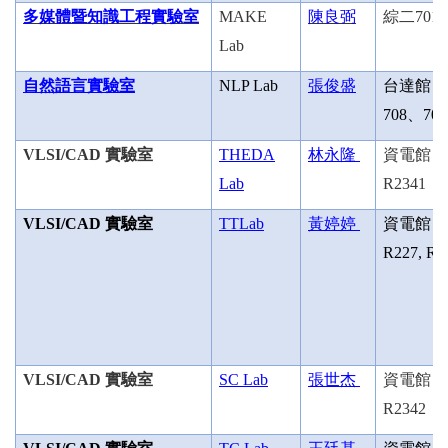
多媒體暨知識工程實驗室
MAKE
陳良弼
綜二
701
Lab
自然語言實驗室
NLP Lab
張俊盛
台達館
708
、
709
VLSI/CAD
實驗室
THEDA
林永隆
資電館
Lab
R2341
VLSI/CAD
實驗室
TTLab
黃婷婷
資電館
R227, R2
VLSI/CAD
實驗室
SC Lab
張世杰
資電館
R2342