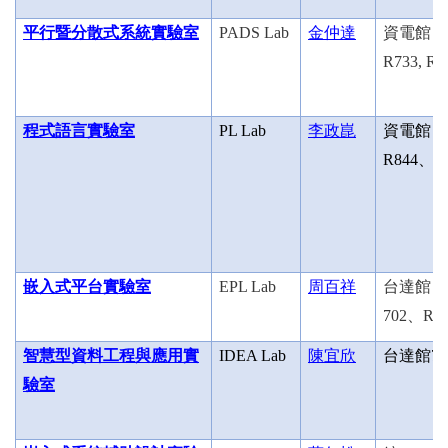
平行暨分散式系統實驗室
PADS Lab
金仲達
資電館
R733, R7
程式語言實驗室
PL Lab
李政崑
資電館
R844
、
R
嵌入式平台實驗室
EPL Lab
周百祥
台達館
702
、
R7
智慧型資料工程與應用實
IDEA Lab
陳宜欣
台達館
70
驗室