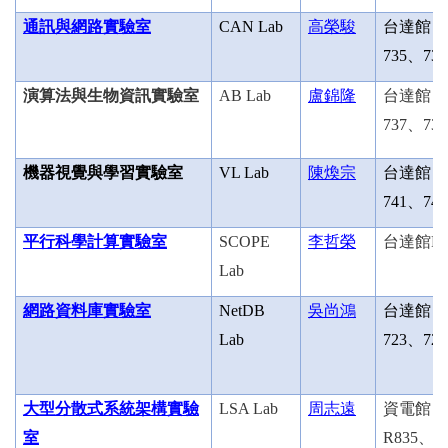
通訊與網路實驗室
CAN Lab
高榮駿
台達館
735
、
736
演算法與生物資訊實驗室
AB Lab
盧錦隆
台達館
737
、
738
機器視覺與學習實驗室
VL Lab
陳煥宗
台達館
741
、
742
平行科學計算實驗室
SCOPE
李哲榮
台達館
R
Lab
網路資料庫實驗室
NetDB
吳尚鴻
台達館
Lab
723
、
724
大型分散式系統架構實驗
LSA Lab
周志遠
資電館
室
R835
、
R