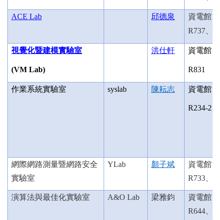
ACE Lab
邱德泉
資電館
R737
、
R
視覺化暨建模實驗室
洪仕軒
資電館
(VM Lab)
R831
作業系統實驗室
syslab
陳耘志
資電館
R234-2
網際網路測量暨網路安全
YLab
顏子斌
資電館
實驗室
R733、R
演算法與最佳化實驗室
A&O Lab
梁雅鈞
資電館
R644、6