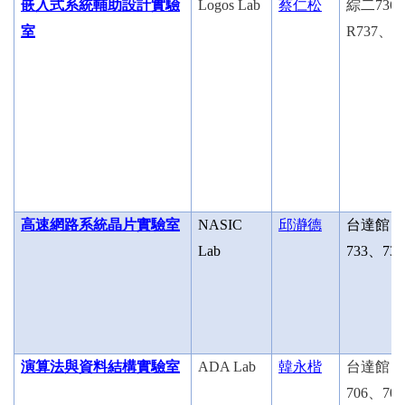
嵌入式系統輔助設計實驗
Logos Lab
蔡仁松
綜二
736
室
R737
、
R
高速網路系統晶片實驗室
NASIC
邱瀞德
台達館
Lab
733
、
734
演算法與資料結構實驗室
ADA Lab
韓永楷
台達館
706
、
707