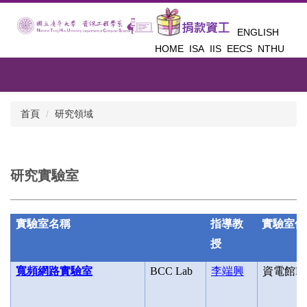
跳
到
ENGLISH
主
HOME
ISA
IIS
EECS
NTHU
要
內
容
區
首頁
研究領域
研究實驗室
實驗室名稱
指導教
實驗室位
授
寬頻網路實驗室
BCC Lab
李端興
資電館
R