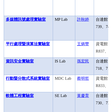
多媒體訊號處理實驗室
MP Lab
許秋婷
台達館
739
、
740
平行處理暨演算法實驗室
王炳豐
資電館
R837
、
R
資訊安全實驗室
IS Lab
孫宏民
台達館
718
、
719
行動暨分散式系統實驗室
MDC Lab
蔡明哲
資電館
R833
、
R
軟體工程實驗室
SE Lab
黃慶育
台達館
730
、
731