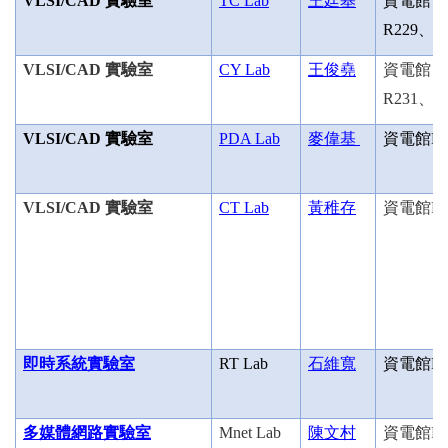
VLSI/CAD
實驗室
TC Lab
王廷基
資電館
R229
、
R
VLSI/CAD
實驗室
CY Lab
王俊堯
資電館
R231
、
R
VLSI/CAD
實驗室
PDA Lab
麥偉基
資電館
R
VLSI/CAD
實驗室
CT Lab
黃稚存
資電館
R
即時系統實驗室
RT Lab
石維寬
資電館
R
多媒體網路實驗室
Mnet Lab
陳文村
資電館
R