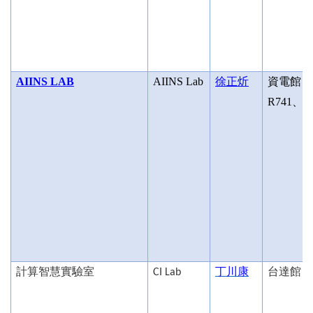
AIINS LAB
AIINS Lab
徐正炘
資電館
R741
、
R
計算智慧實驗室
丁川康
台達館
CI Lab
R