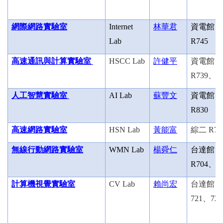
網際網路實驗室
Internet
林華君
資電館
Lab
R745
高速通訊與計算實驗室
HSCC Lab
許健平
資電館
R739
、
R
人工智慧實驗室
AI Lab
蘇豐文
資電館
R830
高速網路實驗室
HSN Lab
黃能富
綜二
R70
無線行動網路實驗室
WMN Lab
楊舜仁
台達館
R704
、
R
計算機視覺實驗室
CV Lab
賴尚宏
台達館
721
、
722