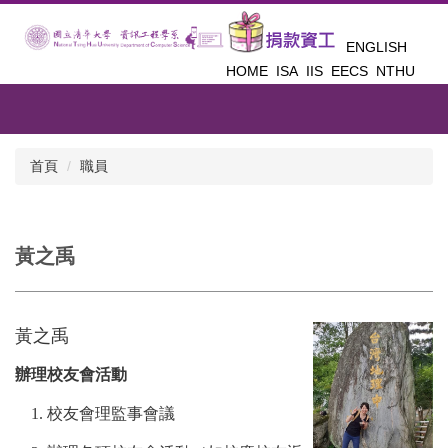
跳
到
ENGLISH
主
HOME
ISA
IIS
EECS
NTHU
要
內
容
區
首頁
職員
黃之禹
黃之禹
辦理校友會活動
1.
校友會理監事會議