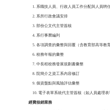
1.
系職技人員、行政人員工作分配與人員聘
2.
系所行政會議安排
3.
部份公文代主管簽核
4.
系行事曆編列
5.
各項調查的彙整與回覆（含教育部高等教
6.
校務年報的彙整
7.
中長程校務發展規劃書彙整
8.
院簡介之資工系內容修訂
9.
個資盤點與風險評估彙整
10.
電子表單系統代主管簽核（如人員處理表
經費核銷業務