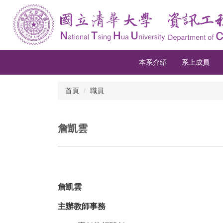
跳
到
主
要
內
容
本系介紹
系上成員
區
首頁
職員
詹凱雲
詹凱雲
主辦教師事務