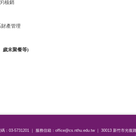
核銷
(F)
系財產管理
、歲末聚餐等
)
：03-5731201 ｜ 服務信箱：office@cs.nthu.edu.tw ｜ 30013 新竹市光復