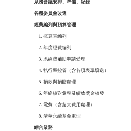
系務會議安排、準備、紀錄
各種委員會改選
經費編列與預算管理
1.
概算表編列
2.
年度經費編列
3.
系經費補助申請受理
4.
執行率控管（含各項表單填送）
5.
捐款與捐贈處理
6.
年終核對彙整及績效獎金核發
7.
電費（含超支費用處理）
8.
清華永續基金處理
綜合業務