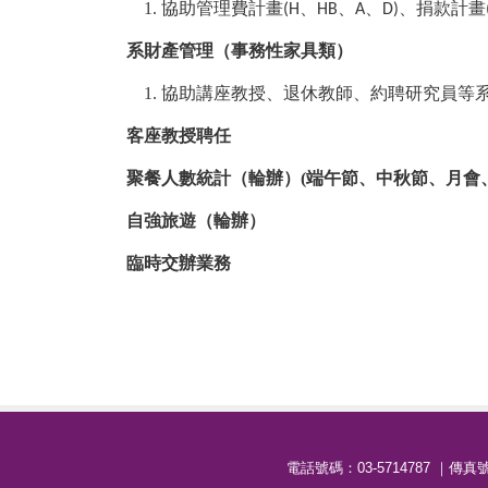
1.
協助管理費計畫
、
、
、
、捐款計畫
(H
HB
A
D)
系財產管理（事務性家具類）
1.
協助講座教授、退休教師、約聘研究員等
客座教授聘任
聚餐人數統計（輪辦）
(
端午節、中秋節、月會
自強旅遊（輪辦）
臨時交辦業務
電話號碼：03-5714787 ｜傳真號碼