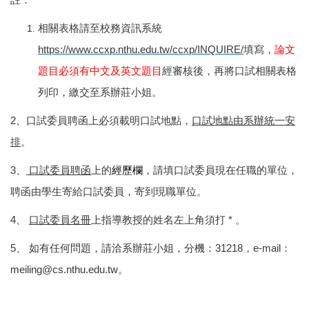
註：
相關表格請至校務資訊系統
https://www.ccxp.nthu.edu.tw/ccxp/INQUIRE/
填寫，
論文
題目必須有中文及英文題目
經審核後，再將口試相關表格
列印，繳交至系辦莊小姐。
2
、口試委員聘函上必須載明口試地點，
口試地點由系辦統一安
排
。
3
、
口試委員聘函
上的
經歷欄
，請填口試委員現在任職的單位，
聘函由學生寄給口試委員，寄到現職單位。
4
、
口試委員名冊
上指導教授的姓名左上角須打 * 。
5
、 如有任何問題，請洽系辦莊小姐，分機：31218，e-mail：
meiling@cs.nthu.edu.tw。