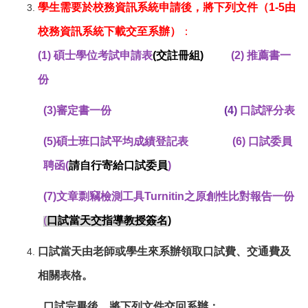
學生需要於校務資訊系統申請後，將下列文件（1-5由
校務資訊系統下載交至系辦）
：
(1)
碩士學位考試申請表
(
交註冊組)
(2)
推薦書一
份
(3)
審定書一份
(4)
口試評分表
(5)
碩士班口試平均成績登記表 (6) 口試委員
聘函(
請自行寄給口試委員
)
(7)
文章剽竊檢測工具Turnitin之原創性比對報告一份
(
口試
當天交指導教授簽名
)
口試當天由老師或學生來系辦領取口試費、交通費及
相關表格。
口試完畢後，將下列文件交回系辦：