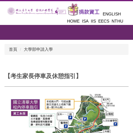
跳
到
ENGLISH
主
HOME
ISA
IIS
EECS
NTHU
要
內
容
區
首頁
大學部申請入學
【考生家長停車及休憩指引】