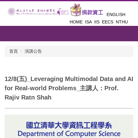
跳
到
ENGLISH
主
HOME
ISA
IIS
EECS
NTHU
要
內
容
區
首頁
演講公告
12/8(五)_Leveraging Multimodal Data and AI
for Real-world Problems_主講人：Prof.
Rajiv Ratn Shah