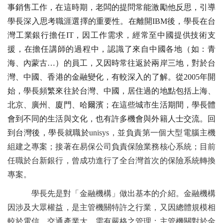
事銷售工作，在這時期，老闆的提問常能激勵他反思，引導
學長深入思考職涯選擇的重要性。在離開IBM後，學長在台
灣工業銀行擔任IT，因工作需求，經常至中國提供技術支
援，在擔任講師的過程中，認識了來自中國各地（如：青
海、內蒙古…）的員工，又因時常往返於兩岸三地，對於台
灣、中國、香港的金融變化，有較深入的了解。從2005年開
始，學長頻繁來往於台灣、中國，居住過的地點包括上海、
北京、廣州、廈門、哈爾濱；在這些城市生活期間，學長體
會到不同的生活與文化，也有許多機會與外籍人士交流。回
到台灣後，學長就職於
unisys，並負責第一個大型電腦主機
組建之專案；接著在易保公司負責保險業務核心系統；目前
任職於台新銀行，曾成功進行了全台灣首次的保險系統轉換
專案。
學長先是對「金融機構」做出基本的介紹。金融機構
因涉及大眾權益，是主管機關特許之行業，又因總體規模相
較於電信、交通產業大，需有嚴格之管理；主管機關對於金