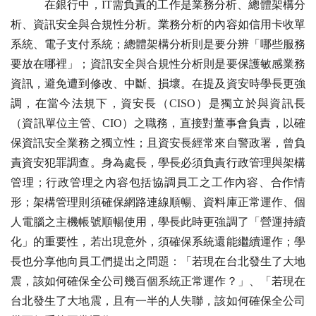
在銀行中，IT需負責的工作是業務分析、總體架構分
析、資訊安全與合規性分析。業務分析的內容如信用卡收單
系統、電子支付系統；總體架構分析則是要分辨「哪些服務
要放在哪裡」；資訊安全與合規性分析則是要保護敏感業務
資訊，避免遭到修改、中斷、損壞。在提及資安時學長更強
調，在當今法規下，資安長（CISO）是獨立於與資訊長
（資訊單位主管、CIO）之職務，直接對董事會負責，以確
保資訊安全業務之獨立性；且資安長經常來自警政署，曾負
責資安犯罪調查。身為處長，學長必須負責行政管理與架構
管理；行政管理之內容包括協調員工之工作內容、合作情
形；架構管理則須確保網路連線順暢、資料庫正常運作、個
人電腦之主機帳號順暢使用，學長此時更強調了「營運持續
化」的重要性，若出現意外，須確保系統還能繼續運作；學
長也分享他向員工們提出之問題：「若現在台北發生了大地
震，該如何確保全公司幾百個系統正常運作？」、「若現在
台北發生了大地震，且有一半的人失聯，該如何確保全公司