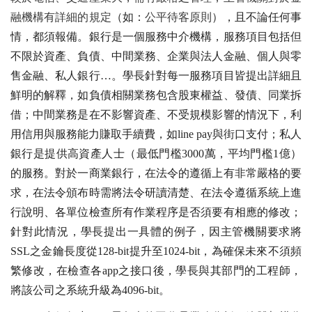
融機構有詳細的規定
（如：
公平待客原則
），且不論任何事
情，都須報備。銀行是一個服務中介機構，服務項目包括但
不限於資產、負債、中間業務、企業與法人金融、個人與零
售金融、私人銀行…。學長針對每一服務項目皆提出詳細且
鮮明的解釋，如負債相關業務包含股東權益、發債、同業拆
借；中間業務是在不影響資產、不受規模影響的情況下，利
用信用與服務能力賺取手續費，如line pay與街口支付；私人
銀行是提供高資產人士（最低門檻3000萬，平均門檻1億）
的服務。對於一商業銀行，在法令的遵循上有非常嚴格的要
求，在法令頒布時需將法令研讀清楚、在法令遵循系統上進
行說明、各單位檢查所有作業程序是否須要有相應的修改；
針對此情況，學長提出一具體的例子，因主管機關要求將
SSL之金鑰長度從128-bit提升至1024-bit，為確保未來不須頻
繁修改，在檢查各app之接口後，學長與其部門的工程師，
將該公司之系統升級為4096-bit。