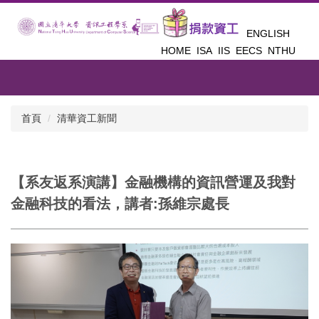
跳
到
ENGLISH
主
HOME
ISA
IIS
EECS
NTHU
要
內
容
區
首頁
清華資工新聞
【系友返系演講】金融機構的資訊營運及我對
金融科技的看法，講者:孫維宗處長