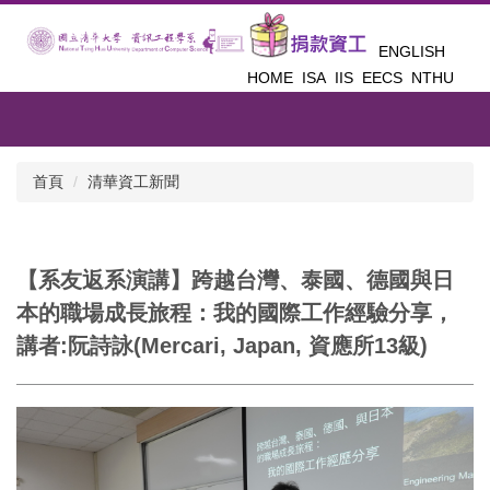
跳
到
ENGLISH
主
HOME
ISA
IIS
EECS
NTHU
要
內
容
區
首頁
清華資工新聞
【系友返系演講】跨越台灣、泰國、德國與日
本的職場成長旅程：我的國際工作經驗分享，
講者:阮詩詠(Mercari, Japan, 資應所13級)