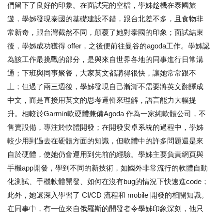
們留下了良好的印象。在面試完的空檔，學姊趁機在泰國旅
遊，學姊發現泰國的基礎建設不錯，跟台北差不多，且食物非
常新奇，跟台灣截然不同，顛覆了她對泰國的印象；面試結束
後，學姊成功獲得 offer，之後便前往曼谷的agoda工作。學姊認
為該工作最挑戰的部分，是與來自世界各地的同事進行日常溝
通；下班與同事聚餐，大家英文都講得很快，讓她常常跟不
上；但過了兩三週後，學姊發現自己漸漸不需要將英文翻譯成
中文，而是直接用英文的思考邏輯來理解，語言能力大幅提
升。相較於Garmin軟硬體兼備Agoda 作為一家純軟體公司，不
售賣設備，專注於軟體開發；在開發安卓系統的過程中，學姊
較少用到過去在硬體方面的知識，但軟體中的許多問題還是來
自於硬體，使她仍會運用到先前的經驗。學姊主要負責網頁與
手機app開發，學到不同的新技術，如國外非常流行的軟體自動
化測試、手機軟體開發、如何在沒有bug的情況下快速進code；
此外，她還深入學習了 CI/CD 流程和 mobile 開發的相關知識。
在同事中，有一位來自俄羅斯的開發者令學姊印象深刻，他只