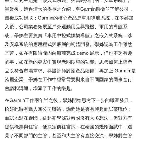
室，研究主題是「嵌入式系統」與當時熱門的「安卓系統」。
畢業後，透過清大的學長之介紹，至Garmin應徵並了解公司，
最後成功錄取；Garmin的核心產品是車用導航系統，在學姊加
入後，公司業務拓展至戶外運動用品與飛機、軍用的導航系
統，學姊主要負責「車用中控式娛樂導航」之嵌入式系統，涉
及安卓系統的應用程式與底層的韌體開發。學姊認為工作雖然
辛苦，如在有限時間內向廠商完成 demo 展示，但也不乏有趣
的事，如在新的專案中實現老闆期望的功能、思考如何上架產
品以符合市場需求、與設計師討論產品細節。再加上 Garmin 是
跨國企業，學姊在工作中經常需要與來自不同國家的同事進行
會議和溝通，增添了工作的樂趣。
在Garmin工作兩年半之後，學姊開始思考下一步的職涯發展，
恰好此時有獵人頭公司聯絡，詢問她是否有興趣面試某職位；
面試地點在泰國，雖起初學姊對泰國沒有太多想法，但對方有
提供機票與住宿，便決定前往嘗試；在泰國的幾輪面試中，遇
見了不同部門的主管，甚至和大主管有直接交流，學姊對主管