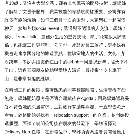
有19歲，雖沒有大學文憑，卻有非常厲害的開發技術，讓學姊
了解除了文憑學歷外，職業技能的專精度同樣重要。公司亦有
許多有趣的活動，如每三個月一次的派對，大家聚在一起喝酒
聊天、參加各類social event；透過與不認識的人交流，學姊了
解到「small talk」是國外生活的重要技能，除了能開啟人際關
係，也能讓工作更順利。公司也非常鼓勵員工旅行，讓學姊有
機會走遍泰國各地的旅遊景點，體驗當地人的生活、文化；某
次跨年，學姊與朋友們在山中的airbnb一同慶祝新年，隔天下不
了山，透過泰國朋友協助與當地人溝通，最後乘坐皮卡車下
山，是非常有趣的經驗。
在泰國工作的後期，隨著熟悉的同事相繼離職，生活變得有些
無趣，學姊開始思考是否適合繼續待在Agoda；因為學姊認為曼
谷不符合她的久居需求，且對旅行有濃厚興趣、一直想去歐洲
看看，於是開始尋找有「relocation support」的企業，並開始投
遞履歷。面試了幾間公司後在朋友的鼓勵下，學姊選擇到
Delivery Hero任職。在新職位中，學姊負責為送餐員開發應用