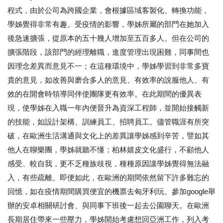
程式，由於公司為跨國企業，會根據區域客製化、轉換功能，
學姊覺得非常有趣。受疫情的影響，學姊所屬的部門在她加入
後急速擴張，從原本的五十幾人增加至五百多人。但在公司的
擴張階段，該部門的經理離職，進度管理出現困難，同事間也
因理念差異而意見不一；在這種環境中，學姊學習到非常多寶
貴的意見，如改善與磨合多人的意見、有效率的說服他人、有
效的在開會時領導同伴使團隊更有效率。在此期間的優異表
現，使學姊在入職一年內便晉升為資深工程師，並開始接觸新
的技能，如設計架構、訓練員工、招聘員工。儘管職涯有所突
破，在歐洲生活溝通與文化上的差異讓學姊感到辛苦，譬如其
他人在聊樂團，學姊就聽不懂；柏林嬉皮文化盛行，不顧他人
感受、較自我，更不乏種族歧視，種種原因讓學姊覺得無法融
入，有些疏離。即便如此，在歐洲的期間依然留下許多難忘的
回憶，如在疫情期間購買便宜的機票去匈牙利玩、參加google舉
辦的安卓相關研討會、與同事下班後一起去公園聊天。在歐洲
長期居住帶來一些壓力，學姊開始考慮想回亞洲工作，列入考