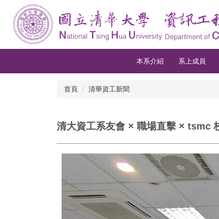
跳
到
主
要
內
容
本系介紹
系上成員
區
首頁
清華資工新聞
清大資工系友會 × 職場直擊 × tsm