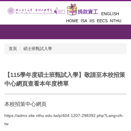
跳
到
ENGLISH
主
HOME
ISA
IIS
EECS
NTHU
要
內
容
區
首頁
碩士班甄試入學
【115學年度碩士班甄試入學】敬請至本校招策
中心網頁查看本年度榜單
本校招策中心網頁
https://adms.site.nthu.edu.tw/p/404-1207-298392.php?Lang=zh-
tw