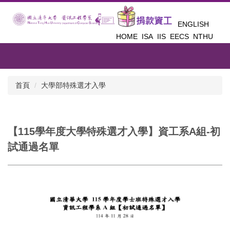
跳
到
ENGLISH
主
HOME
ISA
IIS
EECS
NTHU
要
內
容
區
首頁
大學部特殊選才入學
【115學年度大學特殊選才入學】資工系A組-初
試通過名單