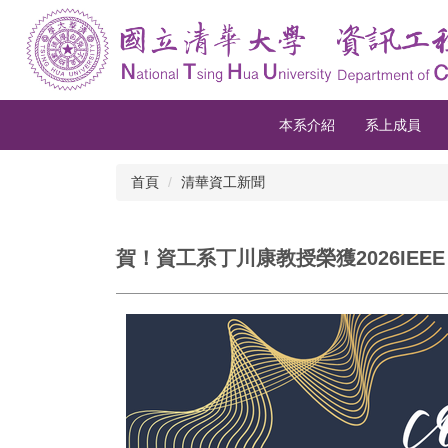
跳
到
主
要
內
容
本系介紹
系上成員
區
首頁
清華資工新聞
賀！資工系丁川康教授榮獲2026IEEE F