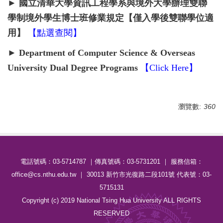
►
國立清華大學資訊工程學系
與境外大學辦理雙聯
學制境外學生博士班修業規定
【僅入學後雙聯學位適
用】
【
點選查閱
】
► Department of Computer Science & Overseas
University Dual Degree Programs
【
Click
Here
】
瀏覽數:
360
電話號碼：03-5714787 ｜傳真號碼：03-5731201 ｜ 服務信箱：
office@cs.nthu.edu.tw ｜ 30013 新竹市光復路二段101號 代表號：03-
5715131
Copyright (c) 2019 National Tsing Hua University ALL RIGHTS
RESERVED