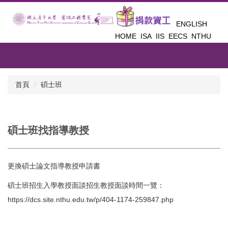
跳
到
ENGLISH
主
HOME
ISA
IIS
EECS
NTHU
要
內
容
區
首頁
碩士班
碩士班找指導教授
更換碩士論文指導教授申請書
碩士班招生入學教授面談招生教授面談時間一覽：
https://dcs.site.nthu.edu.tw/p/404-1174-259847.php