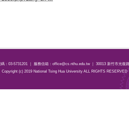
：03-5731201 ｜ 服務信箱：office@cs.nthu.edu.tw ｜ 30013 新竹市光復
Copyright (c) 2019 National Tsing Hua University ALL RIGHTS RESERVED