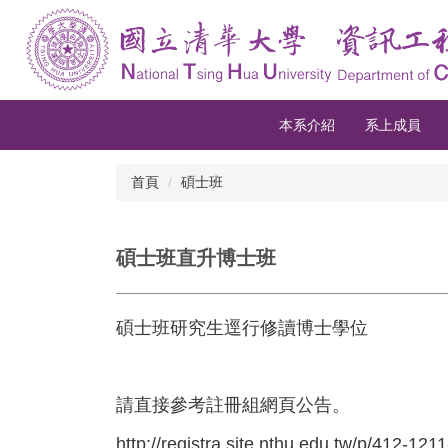
跳
到
主
要
內
容
本系介紹
系上成員
區
首頁
碩士班
碩士班直升博士班
碩士班研究生逕行修讀博士學位
請直接參考註冊組網頁公告。
http://registra.site.nthu.edu.tw/p/412-1