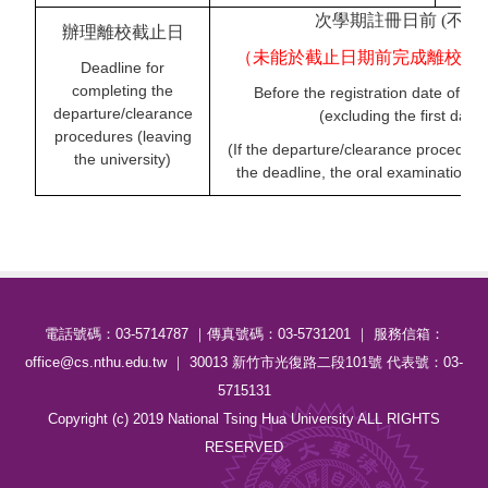
次學期註冊日前 (不含
辦理離校截止日
（未能於截止日期前完成離校手
Deadline for
completing the
Before the registration date of th
departure/clearance
(excluding the first day o
procedures (leaving
(If the departure/clearance procedur
the university)
the deadline, the oral examination wi
電話號碼：03-5714787 ｜傳真號碼：03-5731201 ｜ 服務信箱：
office@cs.nthu.edu.tw ｜ 30013 新竹市光復路二段101號 代表號：03-
5715131
Copyright (c) 2019 National Tsing Hua University ALL RIGHTS
RESERVED