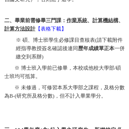
二
、
畢業前需修畢三門課：
作業系統
、
計算機結構
、
計算方法設計
【
表格下載
】
※
碩、博士班學生必修課目查核表(請下載附件
經指導教授簽名確認後連同
歷年成績單正本
一併
繳交到系辦)
※
博士班入學前已修畢，本校或他校大學部
/
碩
士班均可抵算。
※ 未修過，
可修習本系大學部之課程，及格分數
為B-(研究所及格分數)，但不計入畢業學分。