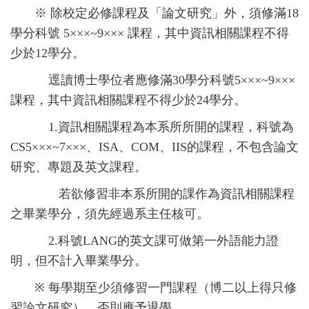
※
除校定必修課程及「論文研究」外，須修滿
18
學分科號
5×××~9×××
課程，其中資訊相關課程不得
少於
12
學分。
逕讀博士學位者應修滿
30
學分科號
5×××~9×××
課程，其中資訊相關課程不得少於
24
學分。
1.資訊相關課程為本系所所開的課程，科號為
CS5×××~7×××
、
ISA
、
COM
、
IIS
的課程，不包含論文
研究、專題及英文課程。
若欲修習非本系所開的課作為資訊相關課程
之畢業學分，須先經過系主任核可。
2.科號
LANG
的英文課可做第一外語能力證
明，但不計入畢業學分。
※
每學期至少須修習一門課程（博二以上得只修
習論文研究），否則應予退學。