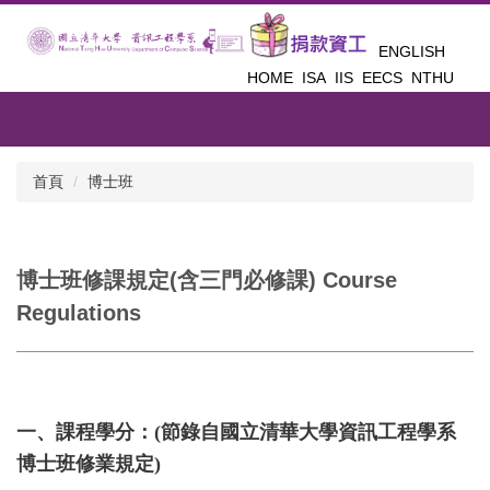
跳
到
ENGLISH
主
HOME
ISA
IIS
EECS
NTHU
要
內
容
區
首頁
博士班
博士班修課規定(含三門必修課) Course
Regulations
一、課程學分：(節錄自國立清華大學資訊工程學系
博士班修業規定)