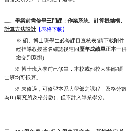
二
、
畢業前需修畢三門課：
作業系統
、
計算機結構
、
計算方法設計
【
表格下載
】
※
碩、博士班學生必修課目查核表(請下載附件
經指導教授簽名確認後連同
歷年成績單正本
一併
繳交到系辦)
※
博士班入學前已修畢，本校或他校大學部
/
碩
士班均可抵算。
※ 未修過，
可修習本系大學部之課程，及格分數
為B-(研究所及格分數)，但不計入畢業學分。