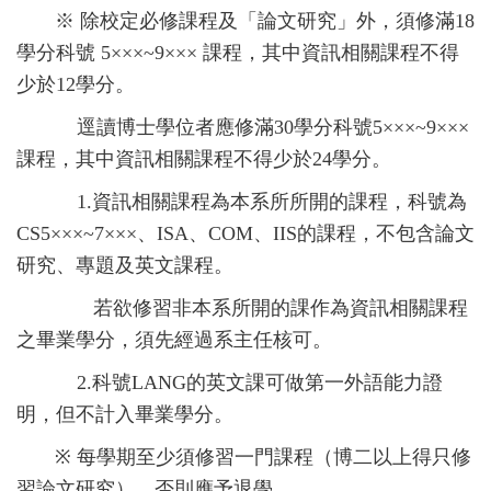
※
除校定必修課程及「論文研究」外，須修滿
18
學分科號
5×××~9×××
課程，其中資訊相關課程不得
少於
12
學分。
逕讀博士學位者應修滿
30
學分科號
5×××~9×××
課程，其中資訊相關課程不得少於
24
學分。
1.資訊相關課程為本系所所開的課程，科號為
CS5×××~7×××
、
ISA
、
COM
、
IIS
的課程，不包含論文
研究、專題及英文課程。
若欲修習非本系所開的課作為資訊相關課程
之畢業學分，須先經過系主任核可。
2.科號
LANG
的英文課可做第一外語能力證
明，但不計入畢業學分。
※
每學期至少須修習一門課程（博二以上得只修
習論文研究），否則應予退學。