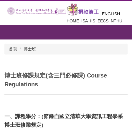
跳
到
ENGLISH
主
HOME
ISA
IIS
EECS
NTHU
要
內
容
區
首頁
博士班
博士班修課規定(含三門必修課) Course
Regulations
一、課程學分：(節錄自國立清華大學資訊工程學系
博士班修業規定)