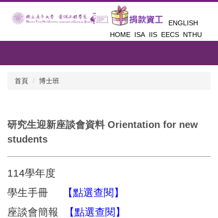
跳
到
ENGLISH
主
HOME
ISA
IIS
EECS
NTHU
要
內
容
區
首頁
博士班
研究生迎新座談會資料 Orientation for new
students
114學年度
學生手冊
【
點選查閱
】
座談會簡報
【
點選查閱
】