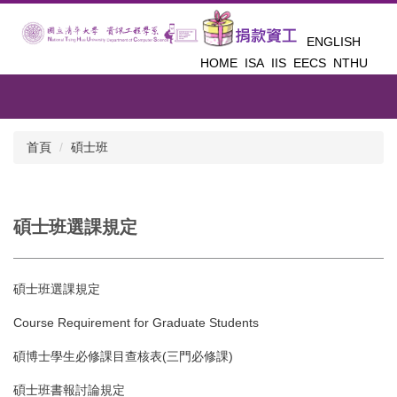
跳
到
ENGLISH
主
HOME
ISA
IIS
EECS
NTHU
要
內
容
區
首頁
碩士班
碩士班選課規定
碩士班選課規定
Course Requirement for Graduate Students
碩博士學生必修課目查核表
(三門必修課)
碩士班書報討論規定