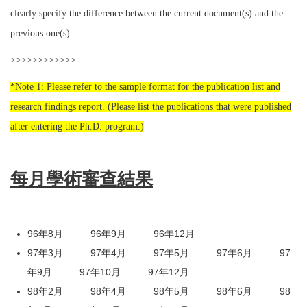
clearly specify the difference between the current document(s) and the
previous one(s).
>>>>>>>>>>>>
*Note 1: Please refer to the sample format for the publication list and
research findings report. (Please list the publications that were published
after entering the Ph.D. program.)
每月學術審查結果
96年8月
96年9月
96年12月
97年3月
97年4月
97年5月
97年6月
97
年9月
97年10月
97年12月
98年2月
98年4月
98年5月
98年6月
98