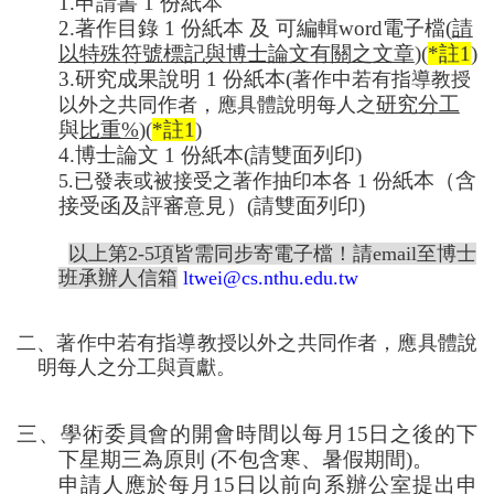
1.
申請書
1
份紙本
2.
著作目錄
1
份紙本 及 可編輯word電子檔(
請
以特殊符號標記與博士論文有關之文章
)
(
*註1
)
3.
研究成果說明
1
份紙本(
著作中若有指導教授
研究分工
以外之共同作者，應具體說明每人之
與
比重%
)
(
*註1
)
4.
博士論文
1
份
紙本(請雙面列印)
紙本
（含
5.
已發表或被接受之著作抽印本各
1
份
接受函及評審意見）
(請雙面列印)
以上第2-5項皆需同步寄電子檔！請email
至博士
班承辦人信箱
ltwei@cs.nthu.edu.tw
二、著作中若有指導教授以外之共同作者，應具體說
明每人之分工與貢獻。
三、
學術委員會
的開會時間以每月
15
日之後的下
下星期三為原則
(
不包含寒、暑假期間
)
。
申請人應於每月
15
日以前向系辦
公室提出申