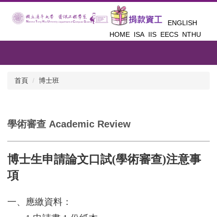
跳
到
ENGLISH
主
HOME
ISA
IIS
EECS
NTHU
要
內
容
區
首頁
博士班
學術審查 Academic Review
博士生申請論文口試
(
學術審查
)
注意事
項
一、應繳資料：