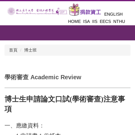
跳
到
ENGLISH
主
HOME
ISA
IIS
EECS
NTHU
要
內
容
區
首頁
博士班
學術審查 Academic Review
博士生申請論文口試
(
學術審查
)
注意事
項
一、應繳資料：