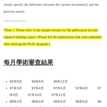
clearly specify the difference between the current document(s) and the
previous one(s).
>>>>>>>>>>>>
*Note 1: Please refer to the sample format for the publication list and
research findings report. (Please list the publications that were published
after entering the Ph.D. program.)
每月學術審查結果
96年8月
96年9月
96年12月
97年3月
97年4月
97年5月
97年6月
97
年9月
97年10月
97年12月
98年2月
98年4月
98年5月
98年6月
98