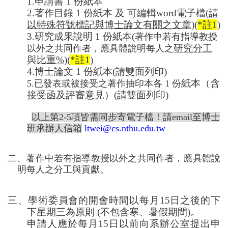
1.
申請書
1
份紙本
2.
著作目錄
1
份紙本 及 可編輯word電子檔(
請
以特殊符號標記與博士論文有關之文章
)
(
*註1
)
3.
研究成果說明
1
份紙本(
著作中若有指導教授
研究分工
以外之共同作者，應具體說明每人之
與
比重%
)
(
*註1
)
4.
博士論文
1
份
紙本(請雙面列印)
紙本
（含
5.
已發表或被接受之著作抽印本各
1
份
接受函及評審意見）
(請雙面列印)
以上第2-5項皆需同步寄電子檔！請email
至博士
班承辦人信箱
ltwei@cs.nthu.edu.tw
二、著作中若有指導教授以外之共同作者，應具體說
明每人之分工與貢獻。
三、
學術委員會
的開會時間以每月
15
日之後的下
下星期三為原則
(
不包含寒、暑假期間
)
。
申請人應於每月
15
日以前向系辦
公室提出申